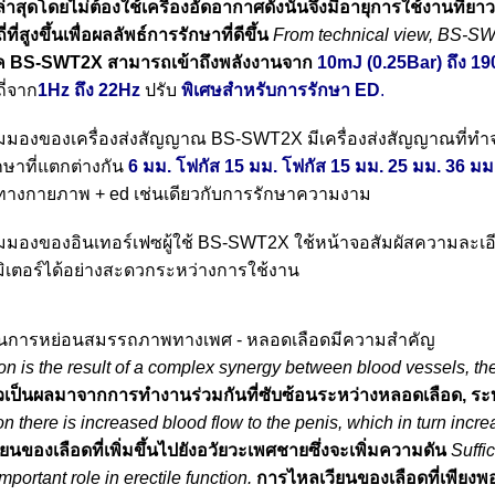
ล่าสุดโดยไม่ต้องใช้เครื่องอัดอากาศดังนั้นจึงมีอายุการใช้งานท
ที่สูงขึ้นเพื่อผลลัพธ์การรักษาที่ดีขึ้น
From technical view, BS-SW
ค BS-SWT2X สามารถเข้าถึงพลังงานจาก
10mJ (0.25Bar) ถึง 1
ี่จาก
1Hz ถึง 22Hz
ปรับ
พิเศษสำหรับการรักษา ED
.
มมองของเครื่องส่งสัญญาณ BS-SWT2X มีเครื่องส่งสัญญาณที่ท
กษาที่แตกต่างกัน
6 มม. โฟกัส 15 มม. โฟกัส 15 มม. 25 มม. 36 มม
ทางกายภาพ + ed เช่นเดียวกับการรักษาความงาม
มองของอินเทอร์เฟซผู้ใช้ BS-SWT2X ใช้หน้าจอสัมผัสความละเอียดสู
ิเตอร์ได้อย่างสะดวกระหว่างการใช้งาน
ชั่นการหย่อนสมรรถภาพทางเพศ - หลอดเลือดมีความสำคัญ
on is the result of a complex synergy between blood vessels, 
ัวเป็นผลมาจากการทำงานร่วมกันที่ซับซ้อนระหว่างหลอดเลือด, ร
on there is increased blood flow to the penis, which in turn incr
ยนของเลือดที่เพิ่มขึ้นไปยังอวัยวะเพศชายซึ่งจะเพิ่มความดัน
Suffi
mportant role in erectile function.
การไหลเวียนของเลือดที่เพียง