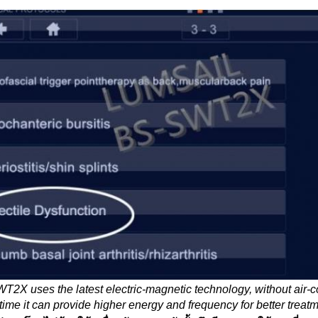
2X uses the latest electric-magnetic technology, without air-co
ime it can provide higher energy and frequency for better treatm