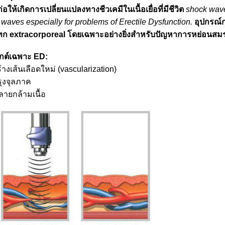
ก่อให้เกิดการเปลี่ยนแปลงทางชีวเคมีในเนื้อเยื่อที่มีชีวิต
shock wave
waves especially for problems of Erectile Dysfunction.
อุปกรณ์
ก extracorporeal โดยเฉพาะอย่างยิ่งสำหรับปัญหาการหย่อนส
็กต์เฉพาะ ED:
างเส้นเลือดใหม่ (vascularization)
รุงจุลภาค
ลายกล้ามเนื้อ