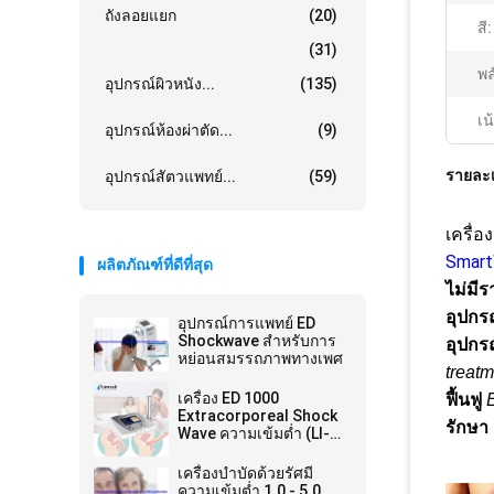
ถังลอยแยก
(20)
สี:
(31)
พล
อุปกรณ์ผิวหนัง...
(135)
เน
อุปกรณ์ห้องผ่าตัด...
(9)
รายละเ
อุปกรณ์สัตวแพทย์...
(59)
เครื่
Smart
ผลิตภัณฑ์ที่ดีที่สุด
ไม่มี
อุปกร
อุปกรณ์การแพทย์ ED
Shockwave สำหรับการ
อุปกร
หย่อนสมรรถภาพทางเพศ
treatm
เครื่อง ED 1000
ฟื้นฟู
E
Extracorporeal Shock
รักษา
Wave ความเข้มต่ำ (LI-
ESWT) สำหรับ ED
เครื่องบำบัดด้วยรัศมี
ความเข้มต่ำ 1.0 - 5.0