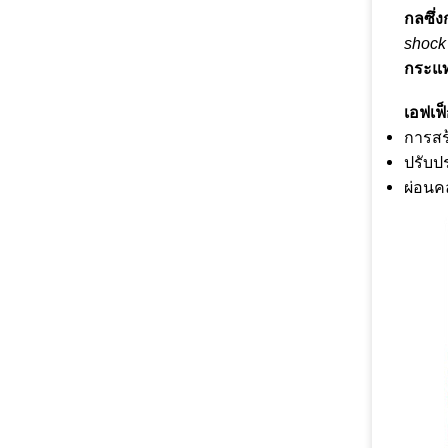
กลซึ่ง
shock 
กระแท
เอฟเฟ
การสร้
ปรับป
ผ่อนค