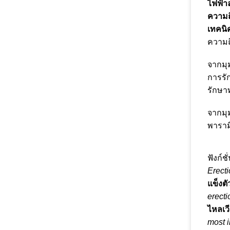
ไฟฟ้า
ความถี่
เทคนิ
ความถ
จากมุ
การรั
รักษา
จากมุม
พาราม
ฟังก์
Erecti
แข็งต
erecti
ไหลเวี
most i