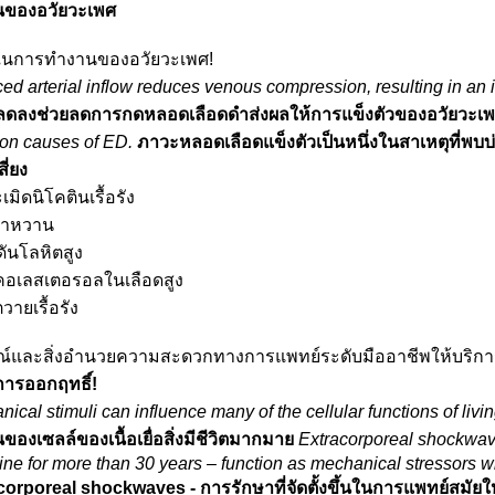
ของอวัยวะเพศ
ยในการทำงานของอวัยวะเพศ!
d arterial inflow reduces venous compression, resulting in an in
่ลดลงช่วยลดการกดหลอดเลือดดำส่งผลให้การแข็งตัวของอวัยวะเพ
n causes of ED.
ภาวะหลอดเลือดแข็งตัวเป็นหนึ่งในสาเหตุที่พบ
สี่ยง
มิดนิโคตินเรื้อรัง
บาหวาน
ันโลหิตสูง
คอเลสเตอรอลในเลือดสูง
ายเรื้อรัง
ณ์และสิ่งอำนวยความสะดวกทางการแพทย์ระดับมืออาชีพให้บริกา
ารออกฤทธิ์!
ical stimuli can influence many of the cellular functions of livin
องเซลล์ของเนื้อเยื่อสิ่งมีชีวิตมากมาย
Extracorporeal shockwav
ne for more than 30 years – function as mechanical stressors wh
corporeal shockwaves - การรักษาที่จัดตั้งขึ้นในการแพทย์สมัยใ