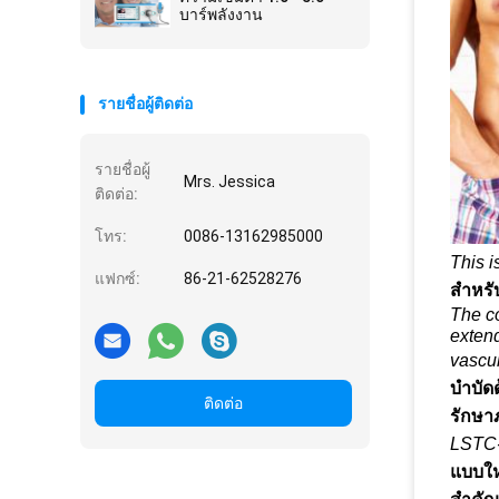
บาร์พลังงาน
รายชื่อผู้ติดต่อ
รายชื่อผู้
Mrs. Jessica
ติดต่อ:
โทร:
0086-13162985000
This 
แฟกซ์:
86-21-62528276
สำหรั
The c
extend
vascul
บำบัดด
ติดต่อ
รักษ
LSTC-
แบบให