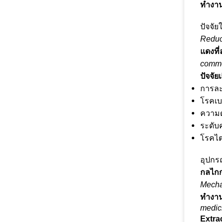
ทำงาน
ปัจจั
Reduce
แดงที
commo
ปัจจัยเ
การละเ
โรคเ
ความด
ระดับ
โรคไตว
อุปกร
กลไกก
Mechan
ทำงานข
medici
Extra