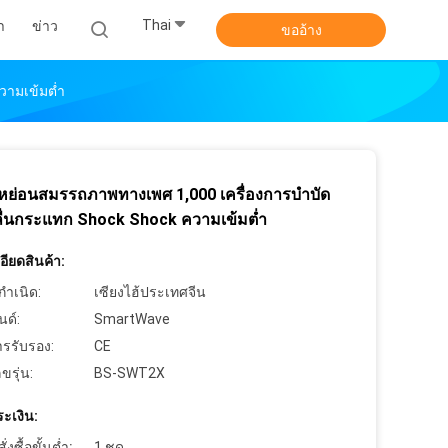
Thai
า
ข่าว
ขออ้าง
วามเข้มต่ำ
องหย่อนสมรรถภาพทางเพศ 1,000 เครื่องการบำบัด
ลื่นกระแทก Shock Shock ความเข้มต่ำ
ียดสินค้า:
กำเนิด:
เซียงไฮ้ประเทศจีน
นด์:
SmartWave
ารรับรอง:
CE
ขรุ่น:
BS-SWT2X
ะเงิน:
งซื้อขั้นต่ำ:
1 ชุด