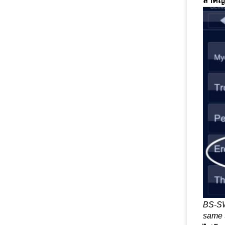
สำคัญ
BS-SWT
same t