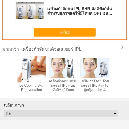
เครื่องกำจัดขน IPL SHR มัลติฟังก์ชั่น
สำหรับสุภาพสตรีที่มีโหมด OPT อนุมัติ
CE
চালিয়ে
เครื่องกำจัดขนด้วยเลเซอร์ IPL
มากกว่า
กำจัดขน
ร้านเสริมสวย Ipl
เครื่องกำจัดขนด้วย
เครื่องกำจัดขนด้วย
อุปกรณ์ก
ซอร์ IPL
Ice Cooling Skin
เลเซอร์ IPL แบบ
เลเซอร์ IPL สำหรับ
ถาวร E-Li
sional
Rejuvenation
มัลติฟังก์ชั่นยก
ผู้หญิง, อุปกรณ์
Las
เครื่องเลเซอร์กำจัด
กระชับผิว
กำจัดขนด้วย
ขน
ความถี่วิทยุ
เลเซอร์ทั้งตัว
2200W พลังงาน
เปลี่ยนภาษา
10MHz RF