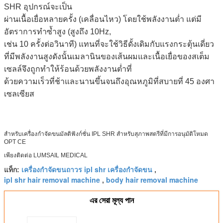
SHR อุปกรณ์จะเป็น
ผ่านเนื้อเยื่อหลายครั้ง (เคลื่อนไหว) โดยใช้พลังงานต่ำ แต่มี
อัตราการทำซ้ำสูง (สูงถึง 10Hz,
เช่น 10 ครั้งต่อวินาที) แทนที่จะใช้วิธีดั้งเดิมกับแรงกระตุ้นเดี่ยว
ที่มีพลังงานสูงดังนั้นเมลานินของเส้นผมและเนื้อเยื่อของสเต็ม
เซลล์จึงถูกทำให้ร้อนด้วยพลังงานต่ำที่
ด้วยความเร็วที่ช้าและนานขึ้นจนถึงอุณหภูมิที่สบายที่ 45 องศา
เซลเซียส
สำหรับเครื่องกำจัดขนมัลติฟังก์ชั่น IPL SHR สำหรับสุภาพสตรีที่มีการอนุมัติโหมด
OPT CE
เพียงติดต่อ LUMSAIL MEDICAL
เครื่องกำจัดขนถาวร ipl shr เครื่องกำจัดขน
แท็ก:
,
ipl shr hair removal machine
body hair removal machine
,
এর সেরা মূল্য পান