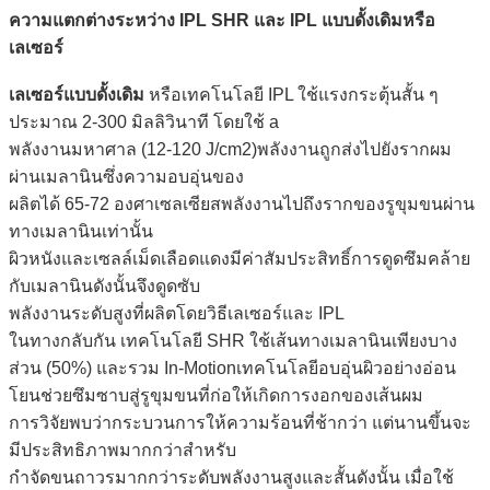
ความแตกต่างระหว่าง IPL SHR และ IPL แบบดั้งเดิมหรือ
เลเซอร์
เลเซอร์แบบดั้งเดิม
หรือเทคโนโลยี IPL ใช้แรงกระตุ้นสั้น ๆ
ประมาณ 2-300 มิลลิวินาที โดยใช้ a
พลังงานมหาศาล (12-120 J/cm2)พลังงานถูกส่งไปยังรากผม
ผ่านเมลานินซึ่งความอบอุ่นของ
ผลิตได้ 65-72 องศาเซลเซียสพลังงานไปถึงรากของรูขุมขนผ่าน
ทางเมลานินเท่านั้น
ผิวหนังและเซลล์เม็ดเลือดแดงมีค่าสัมประสิทธิ์การดูดซึมคล้าย
กับเมลานินดังนั้นจึงดูดซับ
พลังงานระดับสูงที่ผลิตโดยวิธีเลเซอร์และ IPL
ในทางกลับกัน เทคโนโลยี SHR ใช้เส้นทางเมลานินเพียงบาง
ส่วน (50%) และรวม In-Motion
เทคโนโลยีอบอุ่นผิวอย่างอ่อน
โยนช่วยซึมซาบสู่รูขุมขนที่ก่อให้เกิดการงอกของเส้นผม
การวิจัยพบว่ากระบวนการให้ความร้อนที่ช้ากว่า แต่นานขึ้นจะ
มีประสิทธิภาพมากกว่าสำหรับ
กำจัดขนถาวรมากกว่าระดับพลังงานสูงและสั้นดังนั้น เมื่อใช้