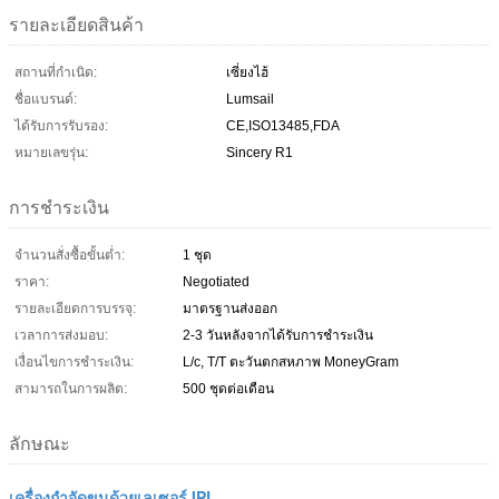
รายละเอียดสินค้า
สถานที่กำเนิด:
เซี่ยงไฮ้
ชื่อแบรนด์:
Lumsail
ได้รับการรับรอง:
CE,ISO13485,FDA
หมายเลขรุ่น:
Sincery R1
การชำระเงิน
จำนวนสั่งซื้อขั้นต่ำ:
1 ชุด
ราคา:
Negotiated
รายละเอียดการบรรจุ:
มาตรฐานส่งออก
เวลาการส่งมอบ:
2-3 วันหลังจากได้รับการชำระเงิน
เงื่อนไขการชำระเงิน:
L/c, T/T ตะวันตกสหภาพ MoneyGram
สามารถในการผลิต:
500 ชุดต่อเดือน
ลักษณะ
เครื่องกำจัดขนด้วยเลเซอร์ IPL