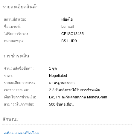
รายละเอียดสินค้า
สถานที่กำเนิด:
เซี่ยงไฮ้
ชื่อแบรนด์:
Lumsail
ได้รับการรับรอง:
CE,ISO13485
หมายเลขรุ่น:
BS-LHR9
การชำระเงิน
จำนวนสั่งซื้อขั้นต่ำ:
1 ชุด
ราคา:
Negotiated
รายละเอียดการบรรจุ:
มาตรฐานส่งออก
เวลาการส่งมอบ:
2-3 วันหลังจากได้รับการชำระเงิน
เงื่อนไขการชำระเงิน:
L/c, T/T ตะวันตกสหภาพ MoneyGram
สามารถในการผลิต:
500 ชิ้นต่อเดือน
ลักษณะ
เครื่องเลเซอร์ไดโอด