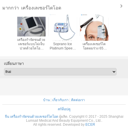
เครื่องเลเซอร์ไดโอด
มากกว่า
ลเซอร์ได
เครื่องกำจัดขนด้วย
Alma Lasers
Handheld Probe
เครื่องรั
ั้ง 650
เลเซอร์แบบไม่เจ็บ
Soprano Ice
เครื่องเลเซอร์ได
เลเซอร์แบ
รสำหรับ
ปวดด้วยไดโอด
Platinum Speed ​​
โอดผมร่วง 650
ขน LLLT 
องเส้นผม
808nm Depilacion
อุปกรณ์กำจัดขน
นาโนเมตร
ร่วง ISO
ด้วยเลเซอร์ไดโอด
808nm
เปลี่ยนภาษา
บ้าน
|
เกี่ยวกับเรา
|
ติดต่อเรา
สก์ท็อปดู
จีน เครื่องกำจัดขนด้วยเลเซอร์ไดโอด
ผู้ผลิต. Copyright © 2017 - 2025 Shanghai
Lumsail Medical And Beauty Equipment Co., Ltd..
All rights reserved. Developed by
ECER