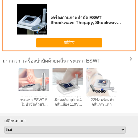
เครื่องกายภาพบำบัด ESWT
Shockwave Therapy, Shockwave
Therapy สำหรับนิ่วในไต
চালিয়ে
เครื่องบำบัดด้วยคลื่นกระแทก ESWT
มากกว่า
เครื่องบำบัดด้วย
เครื่องบำบัดด้วย
กายภาพบำบัดการ
เครื่องบํา
คลื่นกระแทก
คลื่นกระแทก
บำบัด Shockwave
กระแทก ES
Extracorporeal
Extracorporeal
สำหรับ Achilles
ไม่บําบัดด
ความเข้มต่ำ
Shock Wave BS-
Tendonitis
บุกรุก 1 
SWT6000
เปลี่ยนภาษา