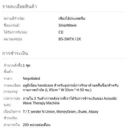
รายละเอียดสินค้า
สถานที่กำเนิด:
เซียงไฮ้ประเทศจีน
ชื่อแบรนด์:
SmartWave
ได้รับการรับรอง:
CE
หมายเลขรุ่น:
BS-SWTX / 2X
การชำระเงิน
จำนวนสั่งซื้อ
1 ชุด
ขั้นต่ำ:
ราคา:
Negotiated
รายละเอียด
อลูมิเนียม handcase สำหรับอุปกรณ์การรักษาด้วยคลื่นช็อกสำหรับ
กายภาพบำบัด (L 65cm * W 33cm * H 50 ซม.)
การบรรจุ:
เวลาการส่ง
ภายใน 3 วันทำการหลังจากที่เราได้รับการชำระเงินของ Acoustic
Wave Therapy Machine
มอบ:
เงื่อนไขการ
T / T, wester N Union, MoneyGram, เงินสด, Alipay
ชำระเงิน:
สามารถใน
200 หน่วยต่อเดือน