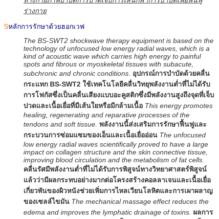
ร่างกาย
S
หลักการรักษาด้วยฮอกเวฟ
The BS-SWT2 shockwave therapy equipment is based on the
technology of unfocused low energy radial waves, which is a
kind of acoustic wave which carries high energy to painful
spots and fibrous or myoskeletal tissues with subacute,
subchronic and chronic conditions.
อุปกรณ์การบำบัดด้วยคลื่น
กระแทก BS-SWT2 ใช้เทคโนโลยีคลื่นวิทยุพลังงานต่ำที่ไม่ได้รับ
การโฟกัสซึ่งเป็นคลื่นเสียงแบบอะคูสติกซึ่งมีพลังงานสูงถึงจุดที่เจ็บ
ปวดและเนื้อเยื่อที่มีเส้นใยหรือมีกล้ามเนื้อ
This energy promotes
healing, regenerating and reparative processes of the
tendons and soft tissue.
พลังงานนี้ส่งเสริมการรักษาฟื้นฟูและ
กระบวนการซ่อมแซมของเอ็นและเนื้อเยื่ออ่อน
The unfocused
low energy radial waves scientifically proved to have a large
impact on collagen structure and the skin connective tissue,
improving blood circulation and the metabolism of fat cells.
คลื่นรัศมีพลังงานต่ำที่ไม่ได้รับการพิสูจน์ทางวิทยาศาสตร์พิสูจน์
แล้วว่ามีผลกระทบอย่างมากต่อโครงสร้างคอลลาเจนและเนื้อเยื่อ
เกี่ยวพันของผิวหนังช่วยเพิ่มการไหลเวียนโลหิตและการเผาผลาญ
ของเซลล์ไขมัน
The mechanical massage effect reduces the
edema and improves the lymphatic drainage of toxins.
ผลการ