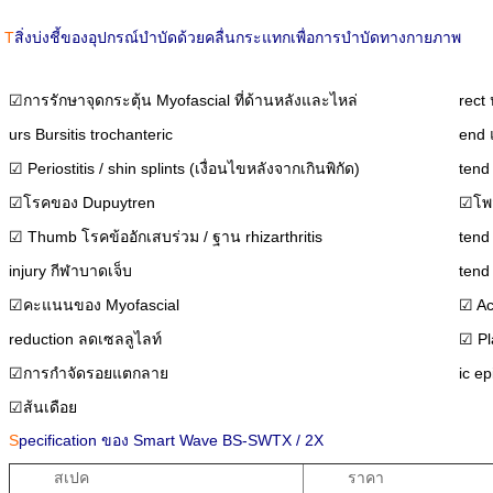
T
สิ่งบ่งชี้ของอุปกรณ์บำบัดด้วยคลื่นกระแทกเพื่อการบำบัดทางกายภาพ
☑การรักษาจุดกระตุ้น Myofascial ที่ด้านหลังและไหล่
rect
urs Bursitis trochanteric
end 
☑ Periostitis / shin splints (เงื่อนไขหลังจากเกินพิกัด)
tend
☑โรคของ Dupuytren
☑โพส
☑ Thumb โรคข้ออักเสบร่วม / ฐาน rhizarthritis
tend 
injury กีฬาบาดเจ็บ
tend
☑คะแนนของ Myofascial
☑ Ac
reduction ลดเซลลูไลท์
☑ Pla
☑การกำจัดรอยแตกลาย
ic e
☑ส้นเดือย
S
pecification ของ Smart Wave BS-SWTX / 2X
สเปค
ราคา