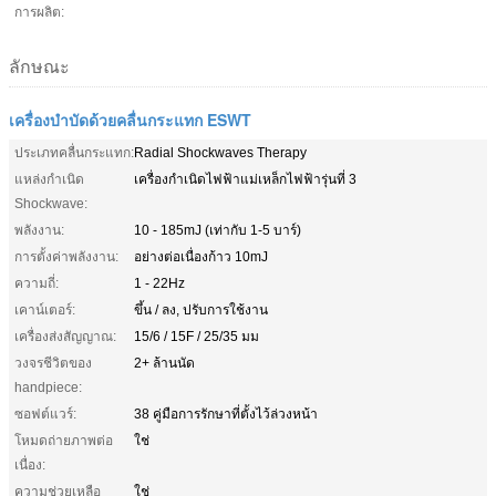
การผลิต:
ลักษณะ
เครื่องบำบัดด้วยคลื่นกระแทก ESWT
ประเภทคลื่นกระแทก:
Radial Shockwaves Therapy
แหล่งกำเนิด
เครื่องกำเนิดไฟฟ้าแม่เหล็กไฟฟ้ารุ่นที่ 3
Shockwave:
พลังงาน:
10 - 185mJ (เท่ากับ 1-5 บาร์)
การตั้งค่าพลังงาน:
อย่างต่อเนื่องก้าว 10mJ
ความถี่:
1 - 22Hz
เคาน์เตอร์:
ขึ้น / ลง, ปรับการใช้งาน
เครื่องส่งสัญญาณ:
15/6 / 15F / 25/35 มม
วงจรชีวิตของ
2+ ล้านนัด
handpiece:
ซอฟต์แวร์:
38 คู่มือการรักษาที่ตั้งไว้ล่วงหน้า
โหมดถ่ายภาพต่อ
ใช่
เนื่อง:
ความช่วยเหลือ
ใช่