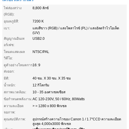
ไฟส่องสว่าง
8,800 ลักซ์
(RGB):
อุณหภูมิสี:
7200 K
เบา:
แสงสีขาว (RGB) / แสงโพลาไรซ์ (PL) / แสงอัลตร้าไวโอเล็ต
(UV)
สัญญาณอินเท
USB2.0
อร์เฟซ:
โหมดแสดงผล
NTSC/PAL
วิดีโอ:
ดูตัวอย่างโหมดการ
16: 9
ส่งออก:
มิติ:
40 ซม. X 30 ซม. X 35 ซม
น้ำหนัก:
12 กิโลกรัม
สภาพแวดล้อม:
10 - 35 องศาเซลเซียส
ข้อกำหนดพลังงาน:
AC 120-230V, 50 / 60Hz, 80Watts
ความละเอียด
> = 1280 x 800 พิกเซล
จอภาพ:
คุณสมบัติภาพ:
อุปกรณ์สร้างความไวของ Canon 1 / 1.7''CCD ความละเอียด
สูงสุด 4,000x3000 พิกเซล