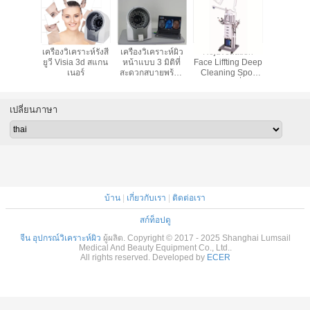
เลนส์ออพติคอล 6x
เครื่องวิเคราะห์
เครื่องทดสอบ
เครื่องวิเคร
Lumsail อุปกรณ์
สภาพผิวหน้า 8800
ผิวหนัง 20 เมกะ
ยูวี Visia
การวิเคราะห์ผิว 3
ลักซ์
พิกเซล 6 เครื่อง
เนอร
มิติ
วิเคราะห์ผิวหน้า
สเปกตรัม
เปลี่ยนภาษา
บ้าน
|
เกี่ยวกับเรา
|
ติดต่อเรา
สก์ท็อปดู
จีน อุปกรณ์วิเคราะห์ผิว
ผู้ผลิต. Copyright © 2017 - 2025 Shanghai Lumsail
Medical And Beauty Equipment Co., Ltd..
All rights reserved. Developed by
ECER