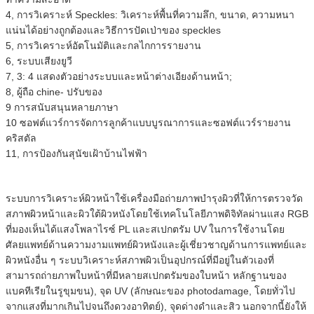
4, การวิเคราะห์ Speckles: วิเคราะห์พื้นที่ความลึก, ขนาด, ความหนา
แน่นได้อย่างถูกต้องและวิธีการปัดเป่าของ speckles
5, การวิเคราะห์อัตโนมัติและกลไกการรายงาน
6, ระบบเสียงยูวี
7, 3: 4 แสดงตัวอย่างระบบและหน้าต่างเอียงด้านหน้า;
8, ผู้ถือ chine- ปรับของ
9 การสนับสนุนหลายภาษา
10 ซอฟต์แวร์การจัดการลูกค้าแบบบูรณาการและซอฟต์แวร์รายงาน
คริสตัล
11, การป้องกันสุนัขเฝ้าบ้านไฟฟ้า
ระบบการวิเคราะห์ผิวหน้าใช้เครื่องมือถ่ายภาพบำรุงผิวที่ให้การตรวจวัด
สภาพผิวหน้าและผิวใต้ผิวหนังโดยใช้เทคโนโลยีภาพดิจิทัลผ่านแสง RGB
ที่มองเห็นได้แสงโพลาไรซ์ PL และสเปกตรัม UV
ในการใช้งานโดย
ศัลยแพทย์ด้านความงามแพทย์ผิวหนังและผู้เชี่ยวชาญด้านการแพทย์และ
ผิวหนังอื่น ๆ ระบบวิเคราะห์สภาพผิวเป็นอุปกรณ์ที่มีอยู่ในตัวเองที่
สามารถถ่ายภาพใบหน้าที่มีหลายสเปกตรัมของใบหน้า หลักฐานของ
แบคทีเรียในรูขุมขน), จุด UV (ลักษณะของ photodamage, โดยทั่วไป
จากแสงที่มากเกินไปจนถึงดวงอาทิตย์), จุดด่างดำและสิว
นอกจากนี้ยังให้