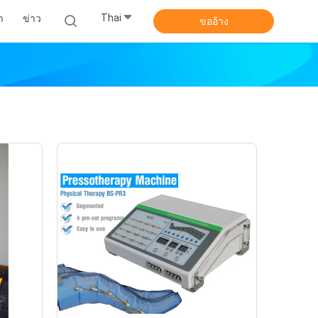
Thai
า
ข่าว
ขออ้าง