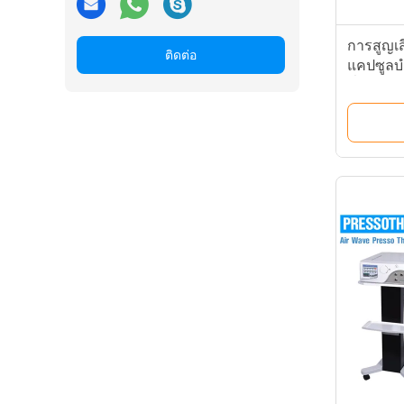
การสูญเส
ติดต่อ
แคปซูลบำ
ชั่วโมงก